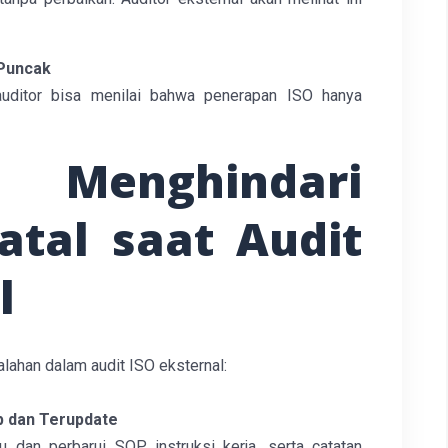
Puncak
, auditor bisa menilai bahwa penerapan ISO hanya
nghindari
atal saat Audit
l
alahan dalam audit ISO eksternal:
 dan Terupdate
 dan perbarui SOP, instruksi kerja, serta catatan